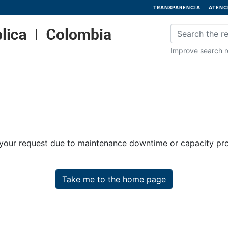
TRANSPARENCIA
ATENC
Improve search re
 your request due to maintenance downtime or capacity prob
Take me to the home page