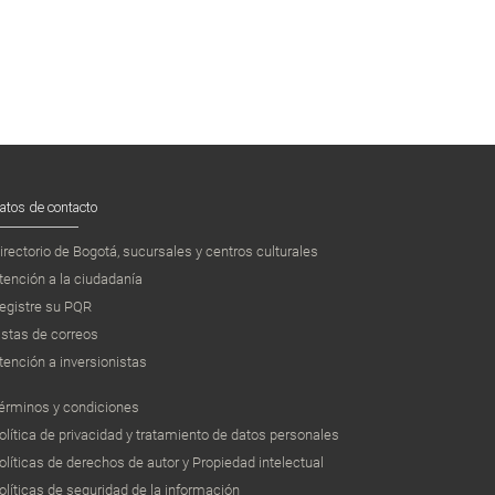
atos de contacto
irectorio de Bogotá, sucursales y centros culturales
tención a la ciudadanía
egistre su PQR
istas de correos
tención a inversionistas
érminos y condiciones
olítica de privacidad y tratamiento de datos personales
olíticas de derechos de autor y Propiedad intelectual
olíticas de seguridad de la información