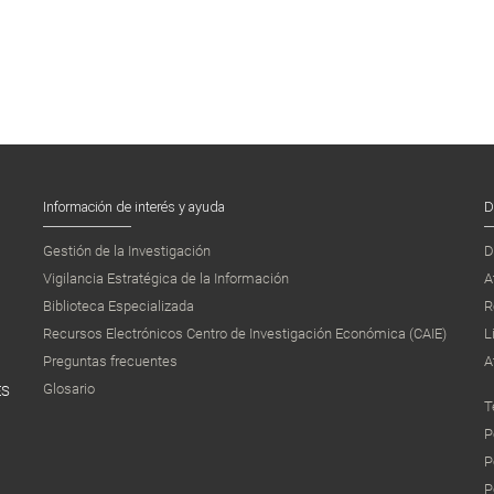
Información de interés y ayuda
D
Gestión de la Investigación
D
Vigilancia Estratégica de la Información
A
Biblioteca Especializada
R
Recursos Electrónicos Centro de Investigación Económica (CAIE)
L
Preguntas frecuentes
A
Glosario
ES
T
P
P
P