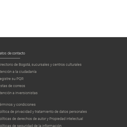
atos de contacto
irectorio de Bogotá, sucursales y centros culturales
tención a la ciudadanía
egistre su PQR
istas de correos
tención a inversionistas
érminos y condiciones
olítica de privacidad y tratamiento de datos personales
olíticas de derechos de autor y Propiedad intelectual
olíticas de seguridad de la información