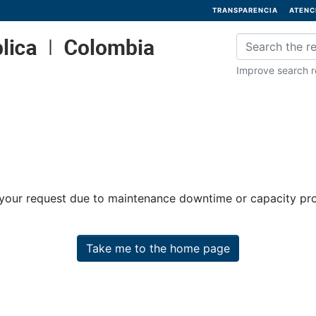
TRANSPARENCIA
ATENC
Improve search re
 your request due to maintenance downtime or capacity prob
Take me to the home page