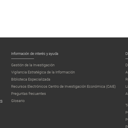
Información de interés y ayuda
D
Gestión de la Investigación
D
Vigilancia Estratégica de la Información
A
Biblioteca Especializada
R
Recursos Electrónicos Centro de Investigación Económica (CAIE)
L
Preguntas frecuentes
A
Glosario
ES
T
P
P
P