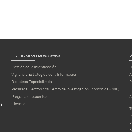
Información de interés y ayuda
D
Gestión de la Investigación
D
Vigilancia Estratégica de la Información
A
Biblioteca Especializada
R
Recursos Electrónicos Centro de Investigación Económica (CAIE)
L
Preguntas frecuentes
A
Glosario
ES
T
P
P
P