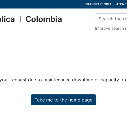
TRANSPARENCIA
ATENC
Improve search re
 your request due to maintenance downtime or capacity prob
Take me to the home page