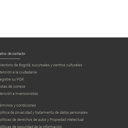
atos de contacto
irectorio de Bogotá, sucursales y centros culturales
tención a la ciudadanía
egistre su PQR
istas de correos
tención a inversionistas
érminos y condiciones
olítica de privacidad y tratamiento de datos personales
olíticas de derechos de autor y Propiedad intelectual
olíticas de seguridad de la información