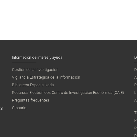
Información de interés y ayuda
D
Gestión de la Investigación
D
Vigilancia Estratégica de la Información
A
Biblioteca Especializada
R
Recursos Electrónicos Centro de Investigación Económica (CAIE)
L
Preguntas frecuentes
A
Glosario
ES
T
P
P
P