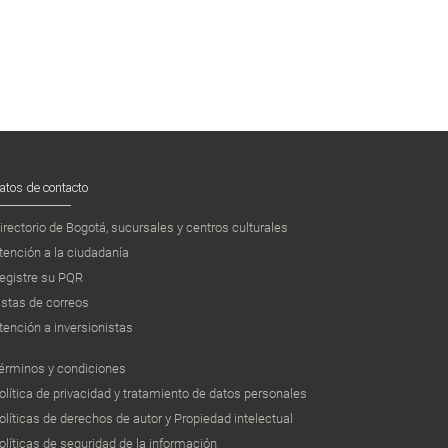
atos de contacto
irectorio de Bogotá, sucursales y centros culturales
tención a la ciudadanía
egistre su PQR
istas de correos
tención a inversionistas
érminos y condiciones
olítica de privacidad y tratamiento de datos personales
olíticas de derechos de autor y Propiedad intelectual
olíticas de seguridad de la información