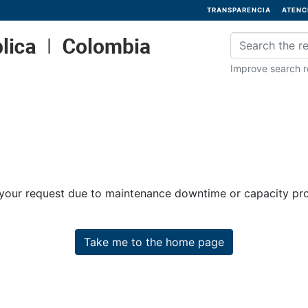
TRANSPARENCIA
ATENC
Improve search re
 your request due to maintenance downtime or capacity prob
Take me to the home page