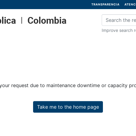
TRANSPARENCIA
ATENC
Improve search re
 your request due to maintenance downtime or capacity prob
Take me to the home page