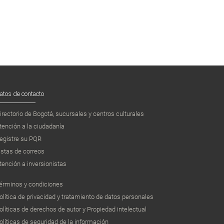
atos de contacto
irectorio de Bogotá, sucursales y centros culturales
tención a la ciudadanía
egistre su PQR
istas de correos
tención a inversionistas
érminos y condiciones
olítica de privacidad y tratamiento de datos personales
olíticas de derechos de autor y Propiedad intelectual
olíticas de seguridad de la información