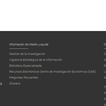
Información de interés y ayuda
D
Gestión de la Investigación
D
Vigilancia Estratégica de la Información
A
Biblioteca Especializada
R
Recursos Electrónicos Centro de Investigación Económica (CAIE)
L
Preguntas frecuentes
A
Glosario
ES
T
P
P
P