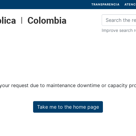
TRANSPARENCIA
ATENC
Improve search re
 your request due to maintenance downtime or capacity prob
Take me to the home page