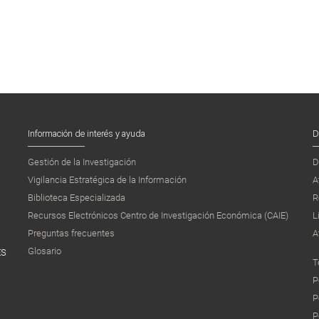
Información de interés y ayuda
D
Gestión de la Investigación
D
Vigilancia Estratégica de la Información
A
Biblioteca Especializada
R
Recursos Electrónicos Centro de Investigación Económica (CAIE)
L
Preguntas frecuentes
A
Glosario
ES
T
P
P
P