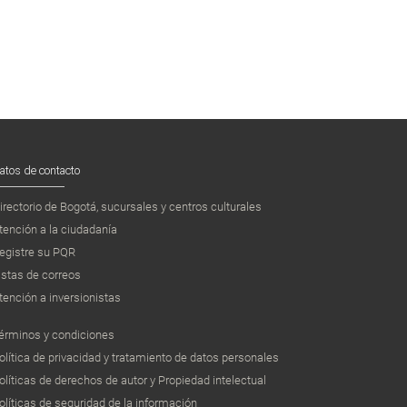
atos de contacto
irectorio de Bogotá, sucursales y centros culturales
tención a la ciudadanía
egistre su PQR
istas de correos
tención a inversionistas
érminos y condiciones
olítica de privacidad y tratamiento de datos personales
olíticas de derechos de autor y Propiedad intelectual
olíticas de seguridad de la información