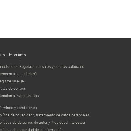
atos de contacto
irectorio de Bogotá, sucursales y centros culturales
tención a la ciudadanía
egistre su PQR
istas de correos
tención a inversionistas
érminos y condiciones
olítica de privacidad y tratamiento de datos personales
olíticas de derechos de autor y Propiedad intelectual
olíticas de seguridad de la información