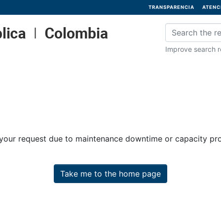
TRANSPARENCIA
ATENC
Improve search re
 your request due to maintenance downtime or capacity prob
Take me to the home page