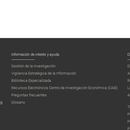
Información de interés y ayuda
D
Gestión de la Investigación
D
Vigilancia Estratégica de la Información
A
Biblioteca Especializada
R
Recursos Electrónicos Centro de Investigación Económica (CAIE)
L
Preguntas frecuentes
A
Glosario
ES
T
P
P
P