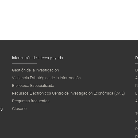
Información de interés y ayuda
D
Gestión de la Investigación
D
Vigilancia Estratégica de la Información
A
Biblioteca Especializada
R
Recursos Electrónicos Centro de Investigación Económica (CAIE)
L
Preguntas frecuentes
A
Glosario
ES
T
P
P
P