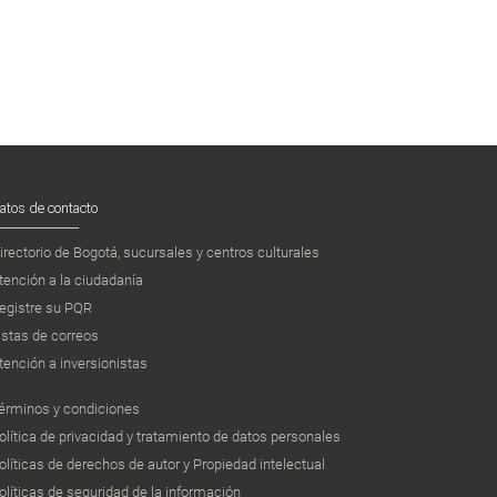
atos de contacto
irectorio de Bogotá, sucursales y centros culturales
tención a la ciudadanía
egistre su PQR
istas de correos
tención a inversionistas
érminos y condiciones
olítica de privacidad y tratamiento de datos personales
olíticas de derechos de autor y Propiedad intelectual
olíticas de seguridad de la información