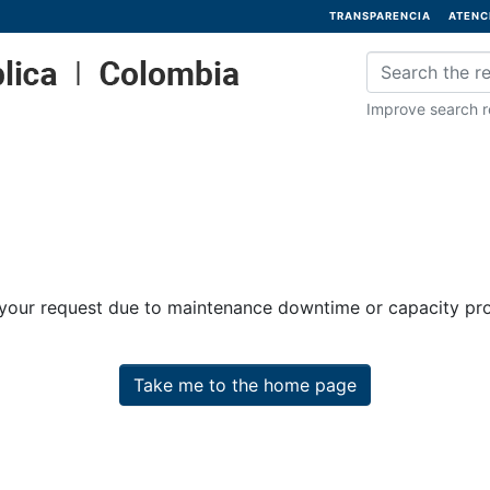
TRANSPARENCIA
ATENC
Improve search re
 your request due to maintenance downtime or capacity prob
Take me to the home page