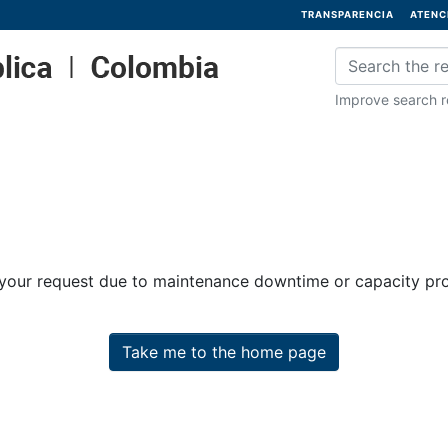
TRANSPARENCIA
ATENC
Improve search re
 your request due to maintenance downtime or capacity prob
Take me to the home page