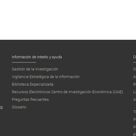
Información de interés y ayuda
D
Gestión de la Investigación
D
Vigilancia Estratégica de la Información
A
Biblioteca Especializada
R
Recursos Electrónicos Centro de Investigación Económica (CAIE)
L
Preguntas frecuentes
A
Glosario
ES
T
P
P
P