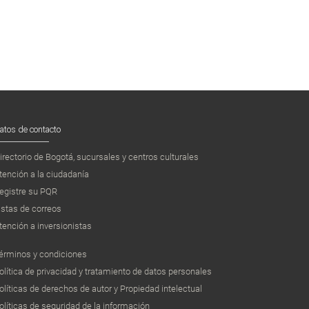
atos de contacto
irectorio de Bogotá, sucursales y centros culturales
tención a la ciudadanía
egistre su PQR
istas de correos
tención a inversionistas
érminos y condiciones
olítica de privacidad y tratamiento de datos personales
olíticas de derechos de autor y Propiedad intelectual
olíticas de seguridad de la información