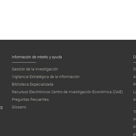
Información de interés y ayuda
D
Gestión de la Investigación
D
Vigilancia Estratégica de la Información
A
Biblioteca Especializada
R
Recursos Electrónicos Centro de Investigación Económica (CAIE)
L
Preguntas frecuentes
A
Glosario
ES
T
P
P
P