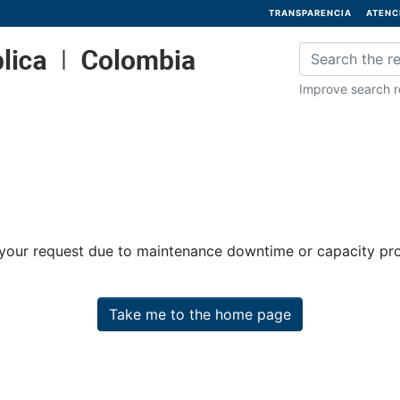
TRANSPARENCIA
ATENC
Improve search re
 your request due to maintenance downtime or capacity prob
Take me to the home page