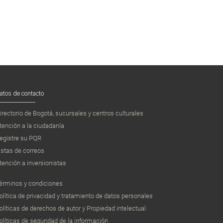
atos de contacto
irectorio de Bogotá, sucursales y centros culturales
tención a la ciudadanía
egistre su PQR
istas de correos
tención a inversionistas
érminos y condiciones
olítica de privacidad y tratamiento de datos personales
olíticas de derechos de autor y Propiedad intelectual
olíticas de seguridad de la información