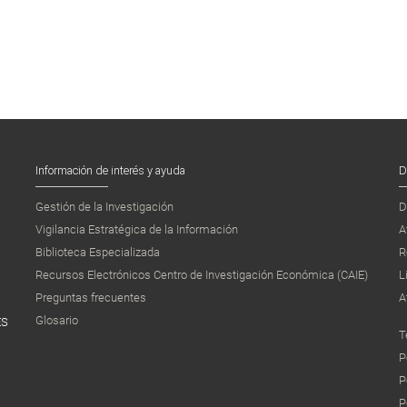
Información de interés y ayuda
D
Gestión de la Investigación
D
Vigilancia Estratégica de la Información
A
Biblioteca Especializada
R
Recursos Electrónicos Centro de Investigación Económica (CAIE)
L
Preguntas frecuentes
A
Glosario
ES
T
P
P
P