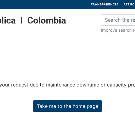
TRANSPARENCIA
ATENC
Improve search re
 your request due to maintenance downtime or capacity prob
Take me to the home page