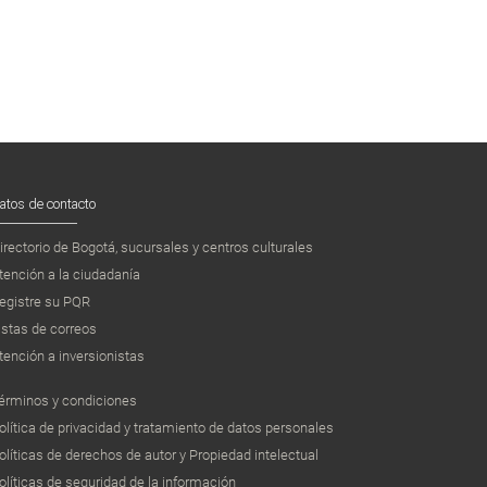
atos de contacto
irectorio de Bogotá, sucursales y centros culturales
tención a la ciudadanía
egistre su PQR
istas de correos
tención a inversionistas
érminos y condiciones
olítica de privacidad y tratamiento de datos personales
olíticas de derechos de autor y Propiedad intelectual
olíticas de seguridad de la información