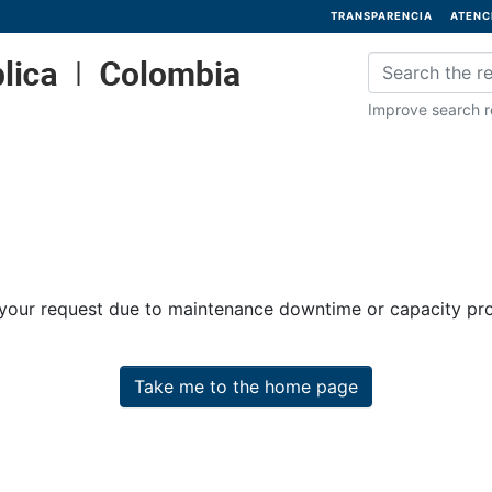
TRANSPARENCIA
ATENC
Improve search re
 your request due to maintenance downtime or capacity prob
Take me to the home page