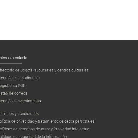
atos de contacto
irectorio de Bogotá, sucursales y centros culturales
tención a la ciudadanía
egistre su PQR
istas de correos
tención a inversionistas
érminos y condiciones
olítica de privacidad y tratamiento de datos personales
olíticas de derechos de autor y Propiedad intelectual
olíticas de seguridad de la información