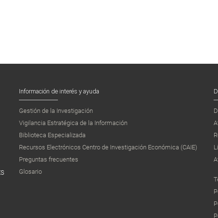
Información de interés y ayuda
D
Gestión de la Investigación
D
Vigilancia Estratégica de la Información
A
Biblioteca Especializada
R
Recursos Electrónicos Centro de Investigación Económica (CAIE)
L
Preguntas frecuentes
A
Glosario
ES
T
P
P
P