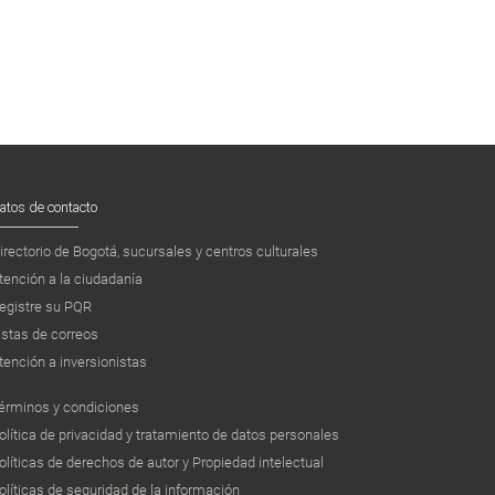
atos de contacto
irectorio de Bogotá, sucursales y centros culturales
tención a la ciudadanía
egistre su PQR
istas de correos
tención a inversionistas
érminos y condiciones
olítica de privacidad y tratamiento de datos personales
olíticas de derechos de autor y Propiedad intelectual
olíticas de seguridad de la información