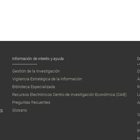
Información de interés y ayuda
D
Gestión de la Investigación
D
Vigilancia Estratégica de la Información
A
Biblioteca Especializada
R
Recursos Electrónicos Centro de Investigación Económica (CAIE)
L
Preguntas frecuentes
A
Glosario
ES
T
P
P
P