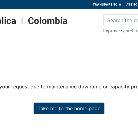
TRANSPARENCIA
ATENC
Improve search re
 your request due to maintenance downtime or capacity prob
Take me to the home page