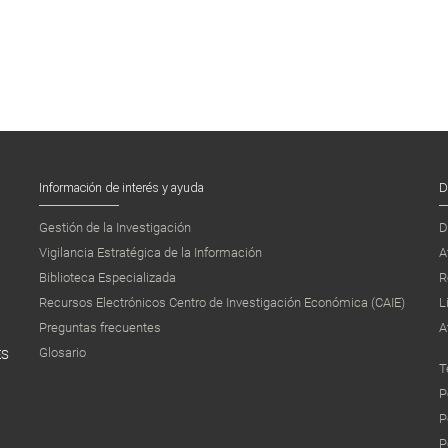
Información de interés y ayuda
D
Gestión de la Investigación
D
Vigilancia Estratégica de la Información
A
Biblioteca Especializada
R
Recursos Electrónicos Centro de Investigación Económica (CAIE)
L
Preguntas frecuentes
A
Glosario
ES
T
P
P
P