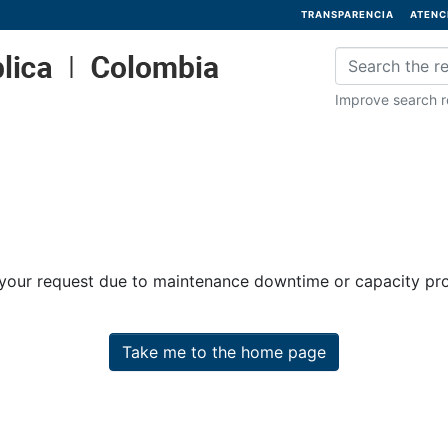
TRANSPARENCIA
ATENC
Improve search re
 your request due to maintenance downtime or capacity prob
Take me to the home page