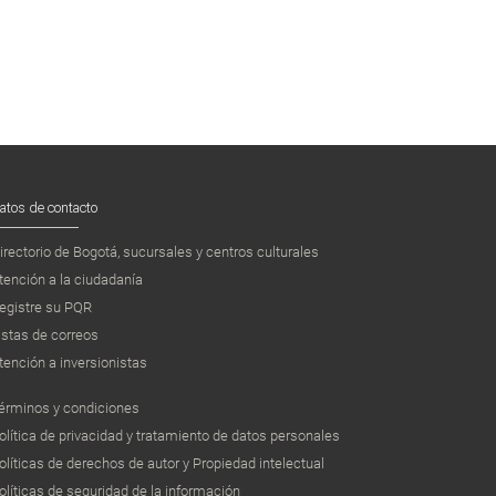
atos de contacto
irectorio de Bogotá, sucursales y centros culturales
tención a la ciudadanía
egistre su PQR
istas de correos
tención a inversionistas
érminos y condiciones
olítica de privacidad y tratamiento de datos personales
olíticas de derechos de autor y Propiedad intelectual
olíticas de seguridad de la información