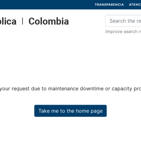
TRANSPARENCIA
ATENC
Improve search re
 your request due to maintenance downtime or capacity prob
Take me to the home page