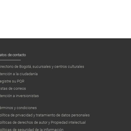
atos de contacto
irectorio de Bogotá, sucursales y centros culturales
tención a la ciudadanía
egistre su PQR
istas de correos
tención a inversionistas
érminos y condiciones
olítica de privacidad y tratamiento de datos personales
olíticas de derechos de autor y Propiedad intelectual
olíticas de seguridad de la información