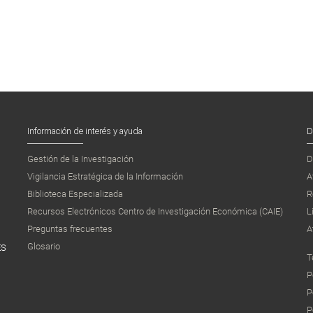
Información de interés y ayuda
D
Gestión de la Investigación
D
Vigilancia Estratégica de la Información
A
Biblioteca Especializada
R
Recursos Electrónicos Centro de Investigación Económica (CAIE)
L
Preguntas frecuentes
A
Glosario
ES
T
P
P
P