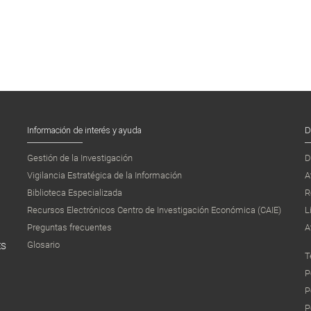
Información de interés y ayuda
D
Gestión de la Investigación
D
Vigilancia Estratégica de la Información
A
Biblioteca Especializada
R
Recursos Electrónicos Centro de Investigación Económica (CAIE)
L
Preguntas frecuentes
A
Glosario
ES
T
P
P
P