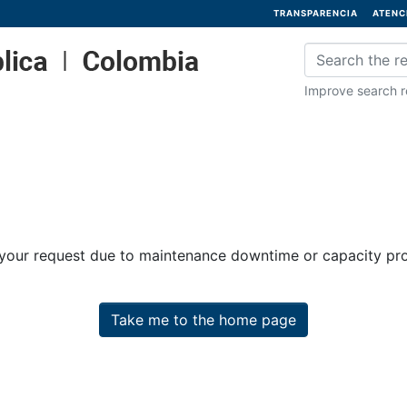
TRANSPARENCIA
ATENC
Improve search re
 your request due to maintenance downtime or capacity prob
Take me to the home page