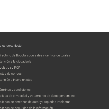
atos de contacto
irectorio de Bogotá, sucursales y centros culturales
tención a la ciudadanía
egistre su PQR
istas de correos
tención a inversionistas
érminos y condiciones
olítica de privacidad y tratamiento de datos personales
olíticas de derechos de autor y Propiedad intelectual
olíticas de seguridad de la información