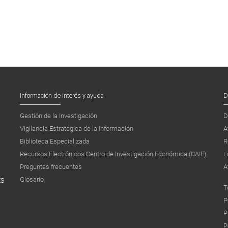
Información de interés y ayuda
D
Gestión de la Investigación
D
Vigilancia Estratégica de la Información
A
Biblioteca Especializada
R
Recursos Electrónicos Centro de Investigación Económica (CAIE)
L
Preguntas frecuentes
A
Glosario
ES
T
P
P
P