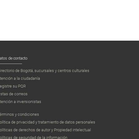
atos de contacto
irectorio de Bogotá, sucursales y centros culturales
tención a la ciudadanía
egistre su PQR
istas de correos
tención a inversionistas
érminos y condiciones
olítica de privacidad y tratamiento de datos personales
olíticas de derechos de autor y Propiedad intelectual
olíticas de seguridad de la información