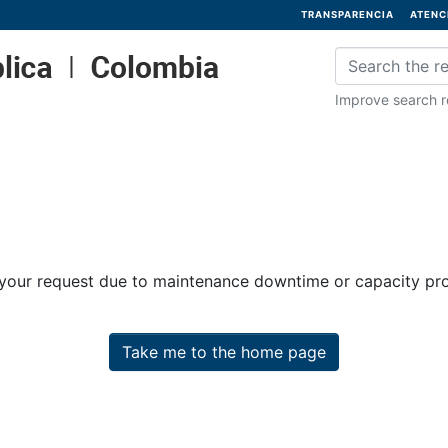
TRANSPARENCIA
ATENC
Improve search re
 your request due to maintenance downtime or capacity prob
Take me to the home page