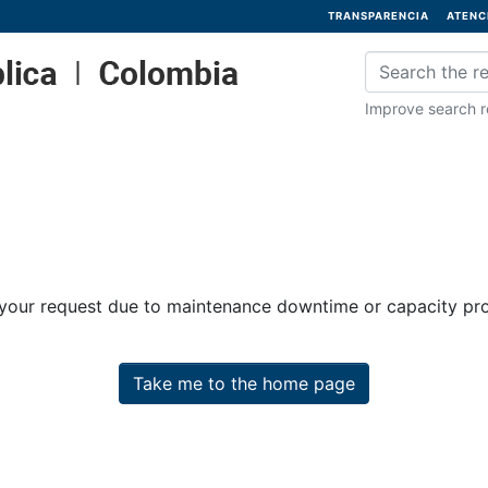
TRANSPARENCIA
ATENC
Improve search re
 your request due to maintenance downtime or capacity prob
Take me to the home page