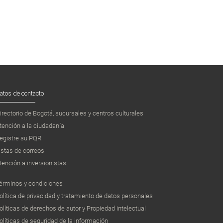
atos de contacto
irectorio de Bogotá, sucursales y centros culturales
tención a la ciudadanía
egistre su PQR
istas de correos
tención a inversionistas
érminos y condiciones
olítica de privacidad y tratamiento de datos personales
olíticas de derechos de autor y Propiedad intelectual
olíticas de seguridad de la información