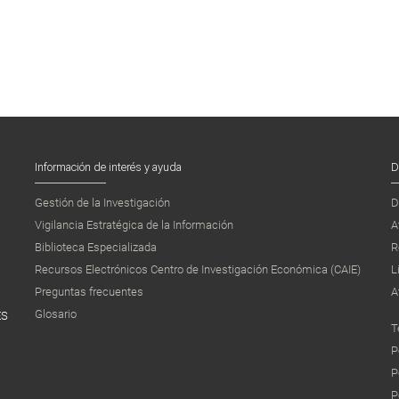
Información de interés y ayuda
D
Gestión de la Investigación
D
Vigilancia Estratégica de la Información
A
Biblioteca Especializada
R
Recursos Electrónicos Centro de Investigación Económica (CAIE)
L
Preguntas frecuentes
A
Glosario
ES
T
P
P
P