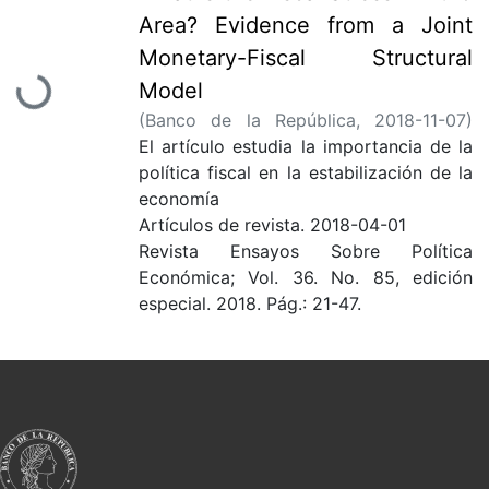
Area? Evidence from a Joint
Loading...
Monetary-Fiscal Structural
Model
(
Banco de la República
,
2018-11-07
)
Gerba, Eddie
El artículo estudia la importancia de la
política fiscal en la estabilización de la
economía
de la Zona Euro y el grado de
Artículos de revista
.
2018-04-01
interacción con la política monetaria.
Revista Ensayos Sobre Política
Los resultados
Económica; Vol. 36. No. 85, edición
ofrecen evidencia sólida de una
especial. 2018. Pág.: 21-47.
reacción fiscal común en la unión
monetaria a pesar de
que formalmente no existe una unión
fiscal. Se identifican los choques a nivel
de la zona
y se encuentra que las respuestas
(endógenas) de las políticas fiscales a