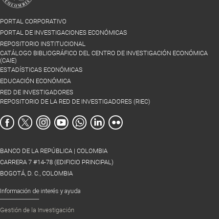
esos choques son
estadísticamente significativas.
PORTAL CORPORATIVO
PORTAL DE INVESTIGACIONES ECONÓMICAS
Asimismo se encuentra evidencia fuerte
REPOSITORIO INSTITUCIONAL
de la interacción
CATÁLOGO BIBLIOGRÁFICO DEL CENTRO DE INVESTIGACIÓN ECONÓMICA
entre las políticas fiscal y monetaria. No
(CAIE)
obstante, la naturaleza de esa
ESTADÍSTICAS ECONÓMICAS
interacción depende
EDUCACIÓN ECONÓMICA
mucho del tipo de los choques.
RED DE INVESTIGADORES
REPOSITORIO DE LA RED DE INVESTIGADORES (RIEC)
Además, la forma en que cada uno de
los dos tipos de
política fiscal interactúa con la política
monetaria es diferente e independiente
de la otra.
BANCO DE LA REPÚBLICA | COLOMBIA
Adicionalmente el multiplicador del
CARRERA 7 #14-78 (EDIFICIO PRINCIPAL)
BOGOTÁ, D. C., COLOMBIA
gasto es mayor que el de los
impuestos; sin embargo,
Información de interés y ayuda
su relativa eficacia ha variado en el
tiempo, con el multiplicador del gasto
Gestión de la Investigación