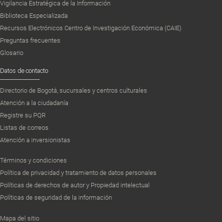
(impuesto)
Vigilancia Estratégica de la Información
cayendo (aumentando) desde el
Biblioteca Especializada
comienzo de la Gran Recesión.
Recursos Electrónicos Centro de Investigación Económica (CAIE)
Finalmente, se hallan
Preguntas frecuentes
diferencias considerables en la
Glosario
naturaleza de las interacciones de las
Datos de contacto
políticas fiscal y
monetaria entre la zona euro y los
Directorio de Bogotá, sucursales y centros culturales
Estados Unidos. Aparte de que los
Atención a la ciudadanía
impulso respuestas
Registre su PQR
a los diferentes choques son
Listas de correos
significativamente diferentes, los
Atención a inversionistas
multiplicadores fiscales
varían demasiado. La política fiscal
Términos y condiciones
keynesiana (u orientada al gasto) es
Política de privacidad y tratamiento de datos personales
más efectiva
Políticas de derechos de autor y Propiedad intelectual
en expandir la actividad económica en
Políticas de seguridad de la información
la Zona Euro mientras que las
reducciones de
Mapa del sitio