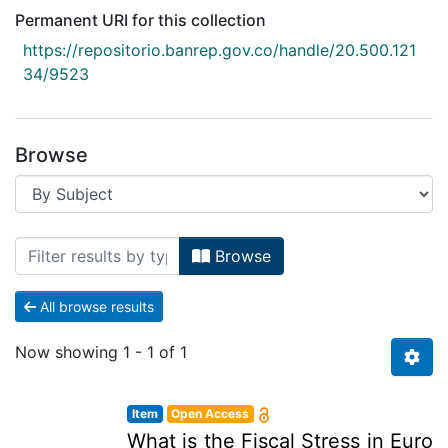
Permanent URI for this collection
https://repositorio.banrep.gov.co/handle/20.500.121
34/9523
Browse
Browsing Año: 2018 - Vol. 36 - No. 85 
Browse
All browse results
Now showing
1 - 1 of 1
Item
Open Access
What is the Fiscal Stress in Euro