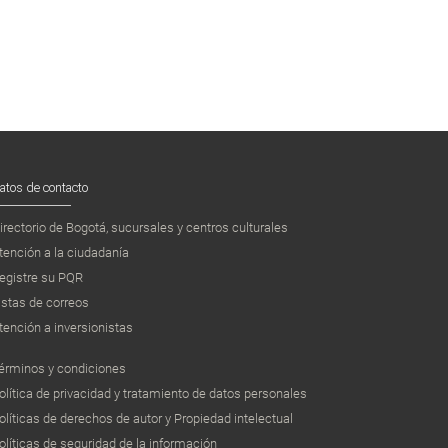
atos de contacto
irectorio de Bogotá, sucursales y centros culturales
tención a la ciudadanía
egistre su PQR
istas de correos
tención a inversionistas
érminos y condiciones
olítica de privacidad y tratamiento de datos personales
olíticas de derechos de autor y Propiedad intelectual
olíticas de seguridad de la información