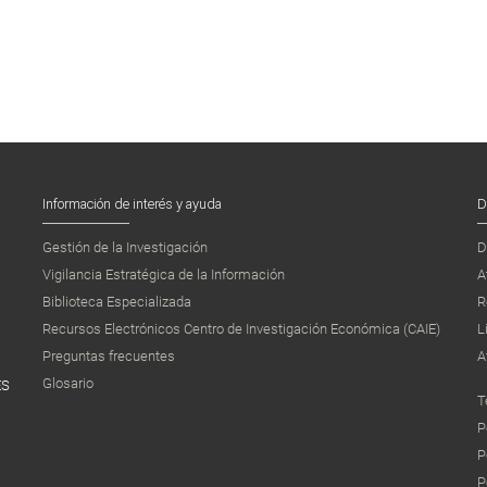
Información de interés y ayuda
D
Gestión de la Investigación
D
Vigilancia Estratégica de la Información
A
Biblioteca Especializada
R
Recursos Electrónicos Centro de Investigación Económica (CAIE)
L
Preguntas frecuentes
A
Glosario
ES
T
P
P
P