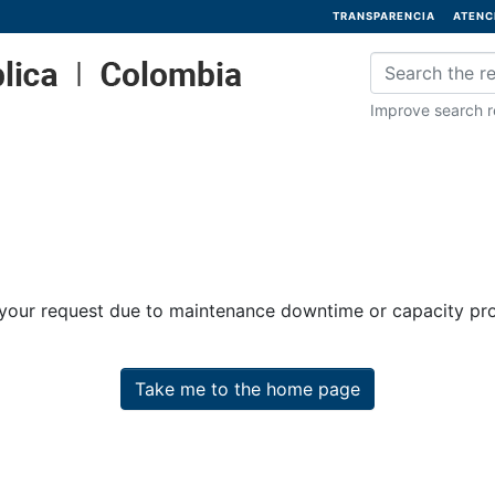
TRANSPARENCIA
ATENC
Improve search re
 your request due to maintenance downtime or capacity prob
Take me to the home page