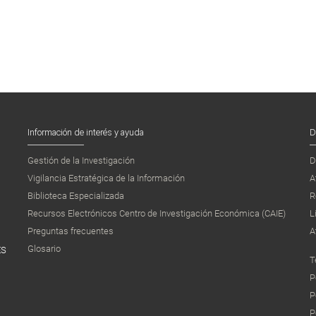
Información de interés y ayuda
D
Gestión de la Investigación
D
Vigilancia Estratégica de la Información
A
Biblioteca Especializada
R
Recursos Electrónicos Centro de Investigación Económica (CAIE)
L
Preguntas frecuentes
A
Glosario
ES
T
P
P
P