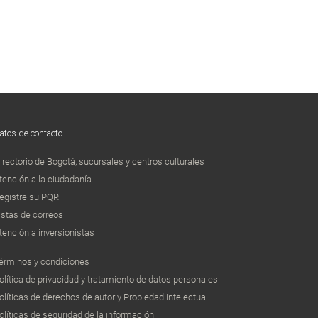
atos de contacto
irectorio de Bogotá, sucursales y centros culturales
tención a la ciudadanía
egistre su PQR
istas de correos
tención a inversionistas
érminos y condiciones
olítica de privacidad y tratamiento de datos personales
olíticas de derechos de autor y Propiedad intelectual
olíticas de seguridad de la información