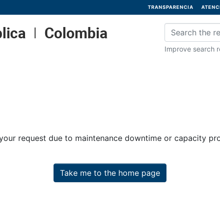
TRANSPARENCIA
ATENC
Improve search re
 your request due to maintenance downtime or capacity prob
Take me to the home page