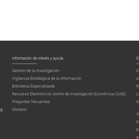
Información de interés y ayuda
D
Gestión de la Investigación
D
Vigilancia Estratégica de la Información
A
Biblioteca Especializada
R
Recursos Electrónicos Centro de Investigación Económica (CAIE)
L
Preguntas frecuentes
A
Glosario
ES
T
P
P
P