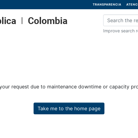
TRANSPARENCIA
ATENC
Improve search re
 your request due to maintenance downtime or capacity prob
Take me to the home page