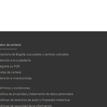
atos de contacto
irectorio de Bogotá, sucursales y centros culturales
tención a la ciudadanía
egistre su PQR
istas de correos
tención a inversionistas
érminos y condiciones
olítica de privacidad y tratamiento de datos personales
olíticas de derechos de autor y Propiedad intelectual
olíticas de seguridad de la información