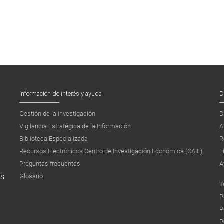
Información de interés y ayuda
D
Gestión de la Investigación
D
Vigilancia Estratégica de la Información
A
Biblioteca Especializada
R
Recursos Electrónicos Centro de Investigación Económica (CAIE)
L
Preguntas frecuentes
A
Glosario
ES
T
P
P
P