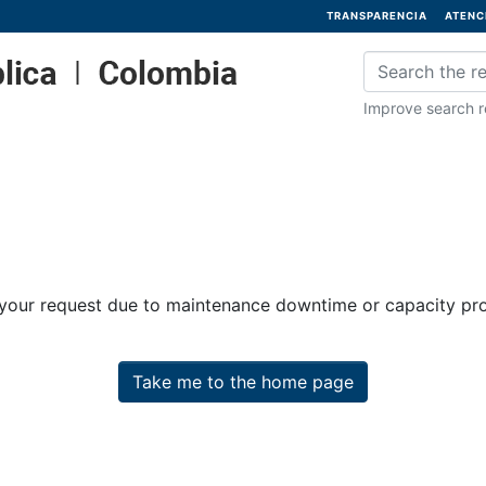
TRANSPARENCIA
ATENC
Improve search re
 your request due to maintenance downtime or capacity prob
Take me to the home page