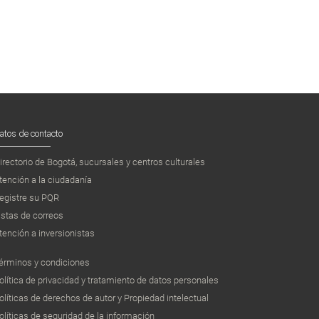
atos de contacto
irectorio de Bogotá, sucursales y centros culturales
tención a la ciudadanía
egistre su PQR
istas de correos
tención a inversionistas
érminos y condiciones
olítica de privacidad y tratamiento de datos personales
olíticas de derechos de autor y Propiedad intelectual
olíticas de seguridad de la información