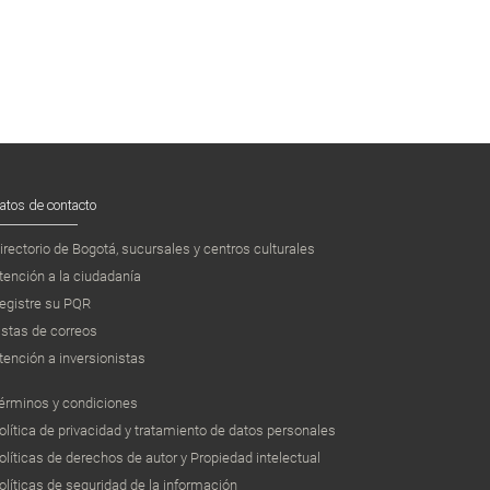
atos de contacto
irectorio de Bogotá, sucursales y centros culturales
tención a la ciudadanía
egistre su PQR
istas de correos
tención a inversionistas
érminos y condiciones
olítica de privacidad y tratamiento de datos personales
olíticas de derechos de autor y Propiedad intelectual
olíticas de seguridad de la información