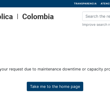
TRANSPARENCIA
ATENC
Improve search re
 your request due to maintenance downtime or capacity prob
Take me to the home page