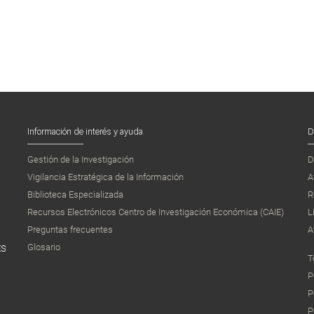
Información de interés y ayuda
D
Gestión de la Investigación
D
Vigilancia Estratégica de la Información
A
Biblioteca Especializada
R
Recursos Electrónicos Centro de Investigación Económica (CAIE)
L
Preguntas frecuentes
A
Glosario
ES
T
P
P
P