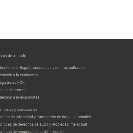
atos de contacto
irectorio de Bogotá, sucursales y centros culturales
tención a la ciudadanía
egistre su PQR
istas de correos
tención a inversionistas
érminos y condiciones
olítica de privacidad y tratamiento de datos personales
olíticas de derechos de autor y Propiedad intelectual
olíticas de seguridad de la información