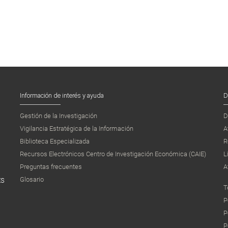
Información de interés y ayuda
D
Gestión de la Investigación
D
Vigilancia Estratégica de la Información
A
Biblioteca Especializada
R
Recursos Electrónicos Centro de Investigación Económica (CAIE)
L
Preguntas frecuentes
A
Glosario
ES
T
P
P
P