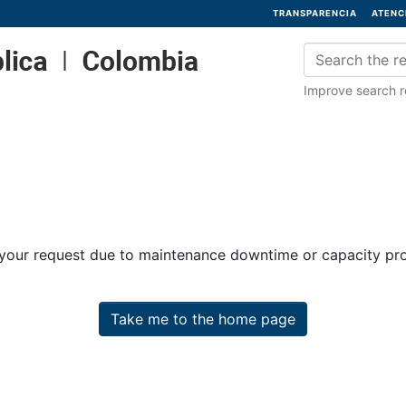
TRANSPARENCIA
ATENC
Improve search re
 your request due to maintenance downtime or capacity prob
Take me to the home page