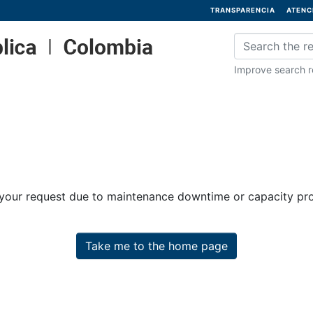
TRANSPARENCIA
ATENC
Improve search re
 your request due to maintenance downtime or capacity prob
Take me to the home page