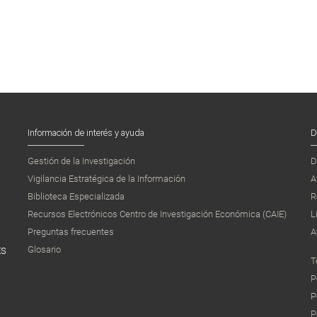
Información de interés y ayuda
D
Gestión de la Investigación
D
Vigilancia Estratégica de la Información
A
Biblioteca Especializada
R
Recursos Electrónicos Centro de Investigación Económica (CAIE)
L
Preguntas frecuentes
A
Glosario
ES
T
P
P
P