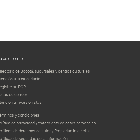
atos de contacto
irectorio de Bogotá, sucursales y centros culturales
tención a la ciudadanía
egistre su PQR
istas de correos
tención a inversionistas
érminos y condiciones
olítica de privacidad y tratamiento de datos personales
olíticas de derechos de autor y Propiedad intelectual
olíticas de seguridad de la información