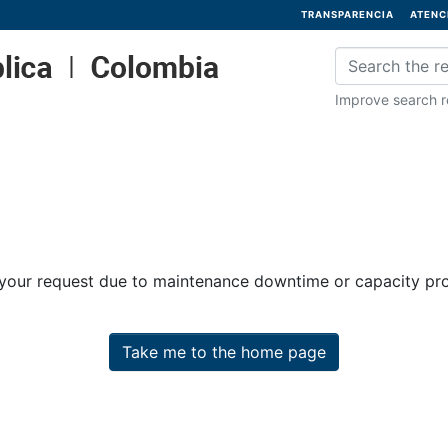
TRANSPARENCIA
ATENC
Improve search re
 your request due to maintenance downtime or capacity prob
Take me to the home page