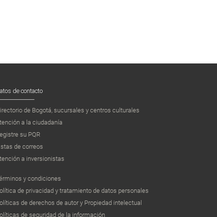
atos de contacto
irectorio de Bogotá, sucursales y centros culturales
tención a la ciudadanía
egistre su PQR
istas de correos
tención a inversionistas
érminos y condiciones
olítica de privacidad y tratamiento de datos personales
olíticas de derechos de autor y Propiedad intelectual
olíticas de seguridad de la información