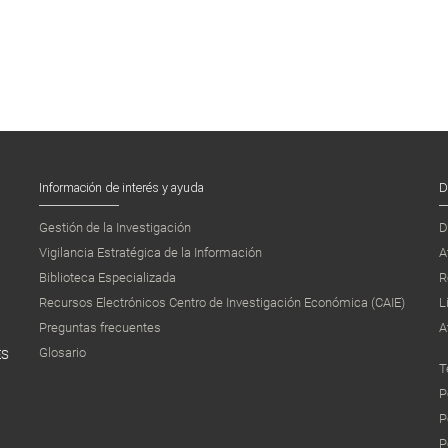
Información de interés y ayuda
D
Gestión de la Investigación
D
Vigilancia Estratégica de la Información
A
Biblioteca Especializada
R
Recursos Electrónicos Centro de Investigación Económica (CAIE)
L
Preguntas frecuentes
A
Glosario
ES
T
P
P
P