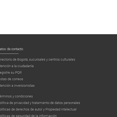
atos de contacto
irectorio de Bogotá, sucursales y centros culturales
tención a la ciudadanía
egistre su PQR
istas de correos
tención a inversionistas
érminos y condiciones
olítica de privacidad y tratamiento de datos personales
olíticas de derechos de autor y Propiedad intelectual
olíticas de seguridad de la información