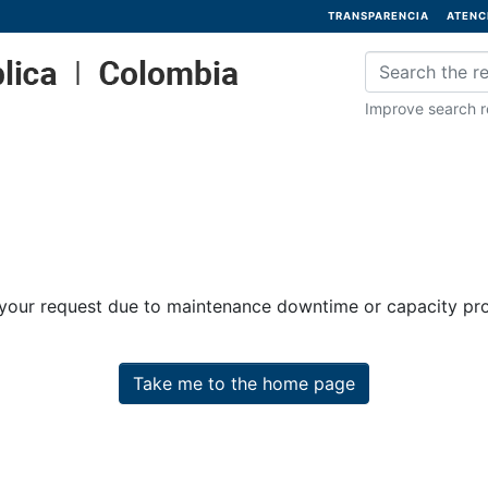
TRANSPARENCIA
ATENC
Improve search re
 your request due to maintenance downtime or capacity prob
Take me to the home page