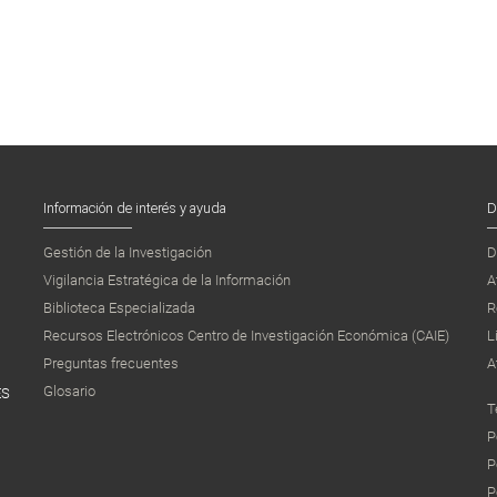
Información de interés y ayuda
D
Gestión de la Investigación
D
Vigilancia Estratégica de la Información
A
Biblioteca Especializada
R
Recursos Electrónicos Centro de Investigación Económica (CAIE)
L
Preguntas frecuentes
A
Glosario
ES
T
P
P
P