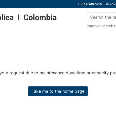
TRANSPARENCIA
ATENC
Improve search re
 your request due to maintenance downtime or capacity prob
Take me to the home page