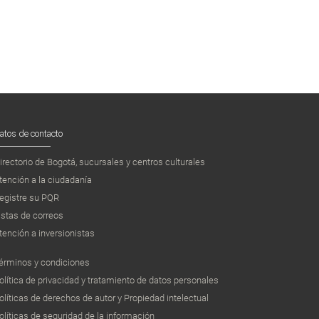
atos de contacto
irectorio de Bogotá, sucursales y centros culturales
tención a la ciudadanía
egistre su PQR
istas de correos
tención a inversionistas
érminos y condiciones
olítica de privacidad y tratamiento de datos personales
olíticas de derechos de autor y Propiedad intelectual
olíticas de seguridad de la información