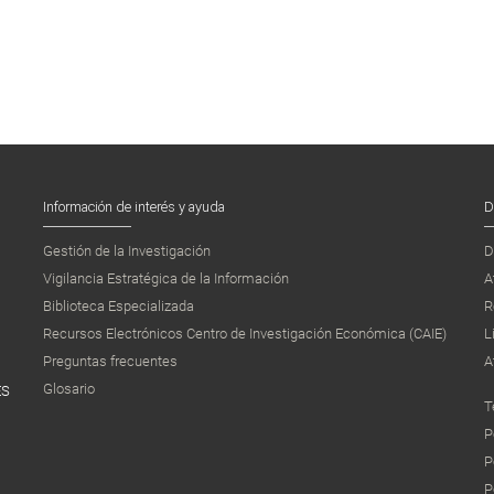
Información de interés y ayuda
D
Gestión de la Investigación
D
Vigilancia Estratégica de la Información
A
Biblioteca Especializada
R
Recursos Electrónicos Centro de Investigación Económica (CAIE)
L
Preguntas frecuentes
A
Glosario
ES
T
P
P
P