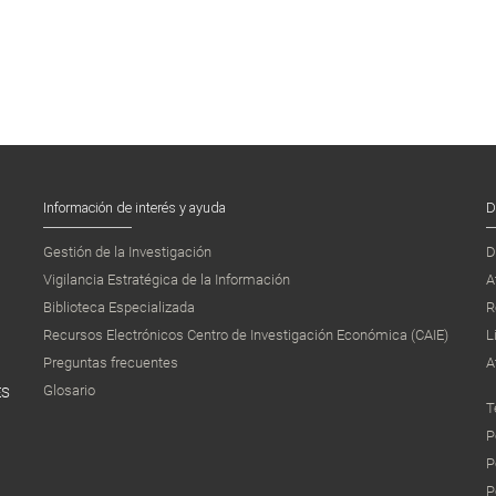
Información de interés y ayuda
D
Gestión de la Investigación
D
Vigilancia Estratégica de la Información
A
Biblioteca Especializada
R
Recursos Electrónicos Centro de Investigación Económica (CAIE)
L
Preguntas frecuentes
A
Glosario
ES
T
P
P
P