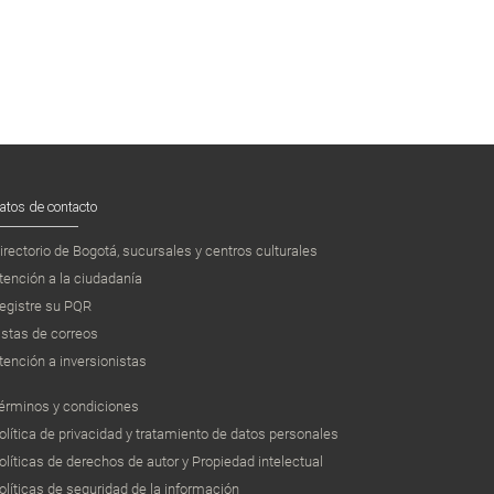
atos de contacto
irectorio de Bogotá, sucursales y centros culturales
tención a la ciudadanía
egistre su PQR
istas de correos
tención a inversionistas
érminos y condiciones
olítica de privacidad y tratamiento de datos personales
olíticas de derechos de autor y Propiedad intelectual
olíticas de seguridad de la información