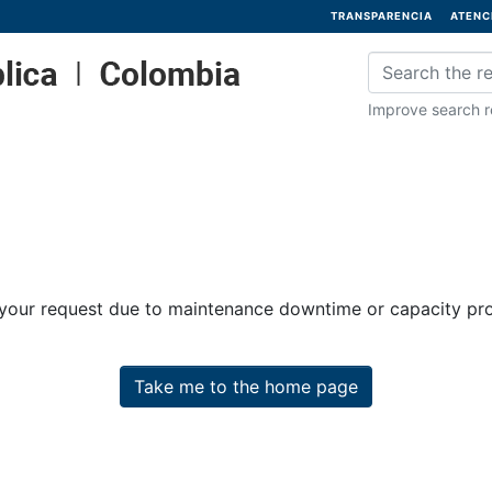
TRANSPARENCIA
ATENC
Improve search re
 your request due to maintenance downtime or capacity prob
Take me to the home page