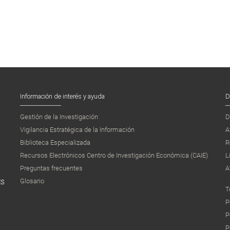
Información de interés y ayuda
D
Gestión de la Investigación
D
Vigilancia Estratégica de la Información
A
Biblioteca Especializada
R
Recursos Electrónicos Centro de Investigación Económica (CAIE)
L
Preguntas frecuentes
A
Glosario
ES
T
P
P
P