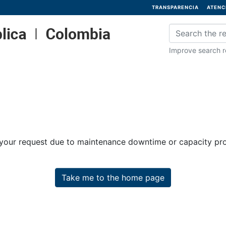
TRANSPARENCIA
ATENC
Improve search re
 your request due to maintenance downtime or capacity prob
Take me to the home page