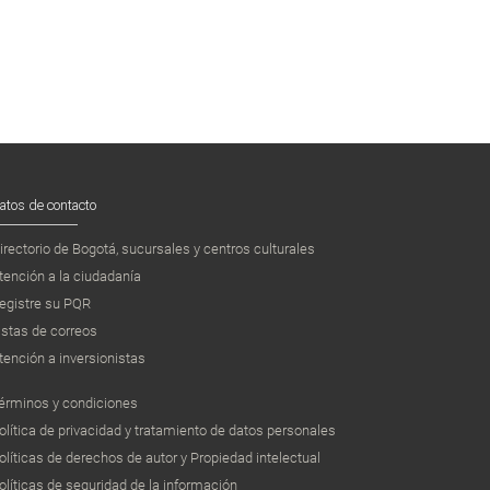
atos de contacto
irectorio de Bogotá, sucursales y centros culturales
tención a la ciudadanía
egistre su PQR
istas de correos
tención a inversionistas
érminos y condiciones
olítica de privacidad y tratamiento de datos personales
olíticas de derechos de autor y Propiedad intelectual
olíticas de seguridad de la información