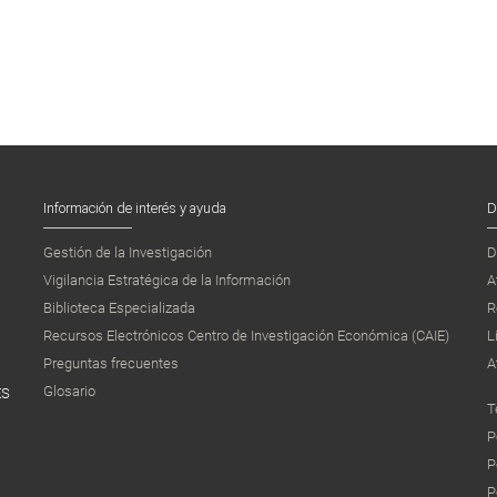
Información de interés y ayuda
D
Gestión de la Investigación
D
Vigilancia Estratégica de la Información
A
Biblioteca Especializada
R
Recursos Electrónicos Centro de Investigación Económica (CAIE)
L
Preguntas frecuentes
A
Glosario
ES
T
P
P
P