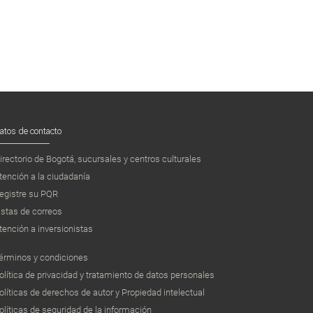
atos de contacto
irectorio de Bogotá, sucursales y centros culturales
tención a la ciudadanía
egistre su PQR
istas de correos
tención a inversionistas
érminos y condiciones
olítica de privacidad y tratamiento de datos personales
olíticas de derechos de autor y Propiedad intelectual
olíticas de seguridad de la información