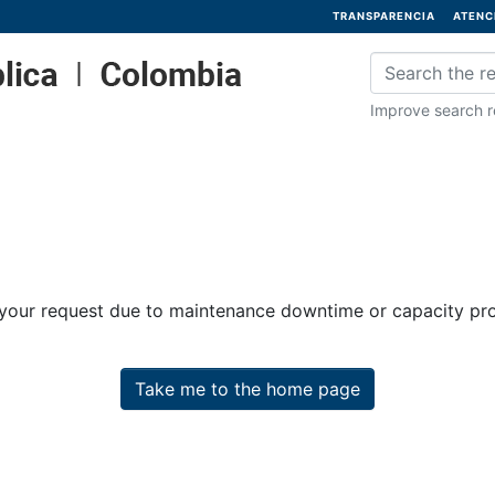
TRANSPARENCIA
ATENC
Improve search re
 your request due to maintenance downtime or capacity prob
Take me to the home page