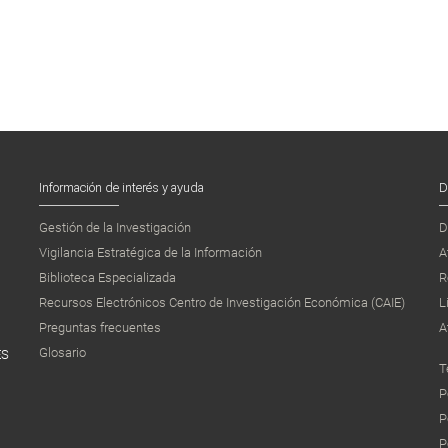
Información de interés y ayuda
D
Gestión de la Investigación
D
Vigilancia Estratégica de la Información
A
Biblioteca Especializada
R
Recursos Electrónicos Centro de Investigación Económica (CAIE)
L
Preguntas frecuentes
A
Glosario
ES
T
P
P
P