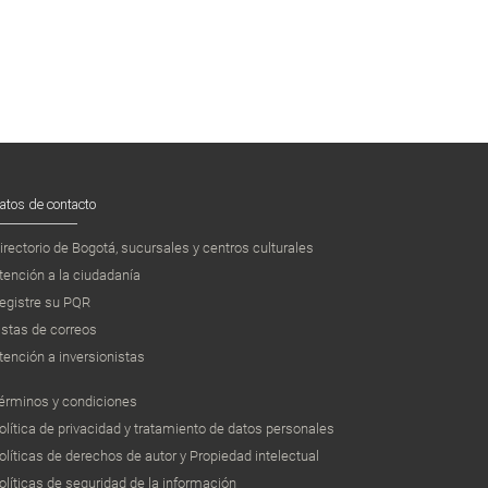
atos de contacto
irectorio de Bogotá, sucursales y centros culturales
tención a la ciudadanía
egistre su PQR
istas de correos
tención a inversionistas
érminos y condiciones
olítica de privacidad y tratamiento de datos personales
olíticas de derechos de autor y Propiedad intelectual
olíticas de seguridad de la información