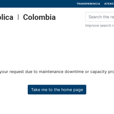
TRANSPARENCIA
ATENC
Improve search re
 your request due to maintenance downtime or capacity prob
Take me to the home page