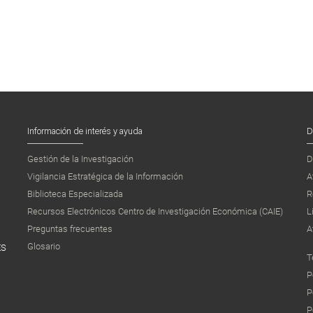
Información de interés y ayuda
D
Gestión de la Investigación
D
Vigilancia Estratégica de la Información
A
Biblioteca Especializada
R
Recursos Electrónicos Centro de Investigación Económica (CAIE)
L
Preguntas frecuentes
A
Glosario
ES
T
P
P
P