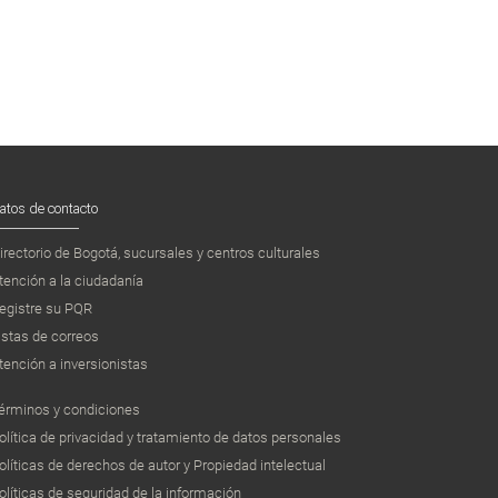
atos de contacto
irectorio de Bogotá, sucursales y centros culturales
tención a la ciudadanía
egistre su PQR
istas de correos
tención a inversionistas
érminos y condiciones
olítica de privacidad y tratamiento de datos personales
olíticas de derechos de autor y Propiedad intelectual
olíticas de seguridad de la información