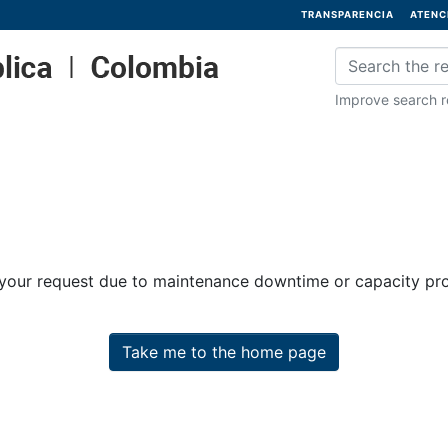
TRANSPARENCIA
ATENC
Improve search re
 your request due to maintenance downtime or capacity prob
Take me to the home page