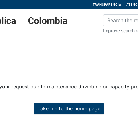
TRANSPARENCIA
ATENC
Improve search re
 your request due to maintenance downtime or capacity prob
Take me to the home page