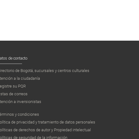
atos de contacto
irectorio de Bogotá, sucursales y centros culturales
tención a la ciudadanía
egistre su PQR
istas de correos
tención a inversionistas
érminos y condiciones
olítica de privacidad y tratamiento de datos personales
olíticas de derechos de autor y Propiedad intelectual
olíticas de seguridad de la información