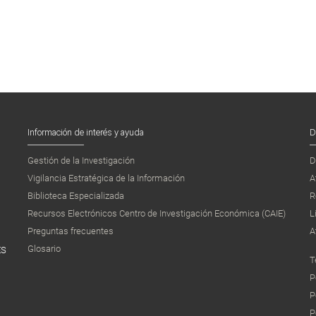
Información de interés y ayuda
D
Gestión de la Investigación
D
Vigilancia Estratégica de la Información
A
Biblioteca Especializada
R
Recursos Electrónicos Centro de Investigación Económica (CAIE)
L
Preguntas frecuentes
A
Glosario
ES
T
P
P
P