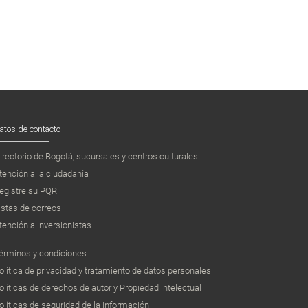
atos de contacto
irectorio de Bogotá, sucursales y centros culturales
tención a la ciudadanía
egistre su PQR
istas de correos
tención a inversionistas
érminos y condiciones
olítica de privacidad y tratamiento de datos personales
olíticas de derechos de autor y Propiedad intelectual
olíticas de seguridad de la información