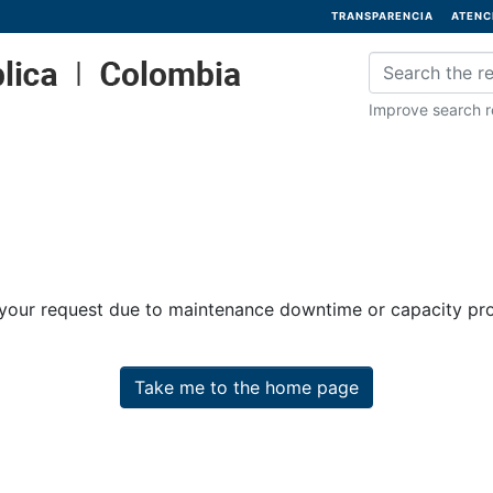
TRANSPARENCIA
ATENC
Improve search re
 your request due to maintenance downtime or capacity prob
Take me to the home page