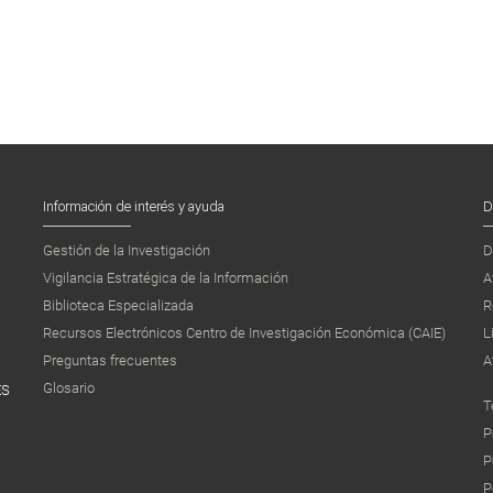
Información de interés y ayuda
D
Gestión de la Investigación
D
Vigilancia Estratégica de la Información
A
Biblioteca Especializada
R
Recursos Electrónicos Centro de Investigación Económica (CAIE)
L
Preguntas frecuentes
A
Glosario
ES
T
P
P
P